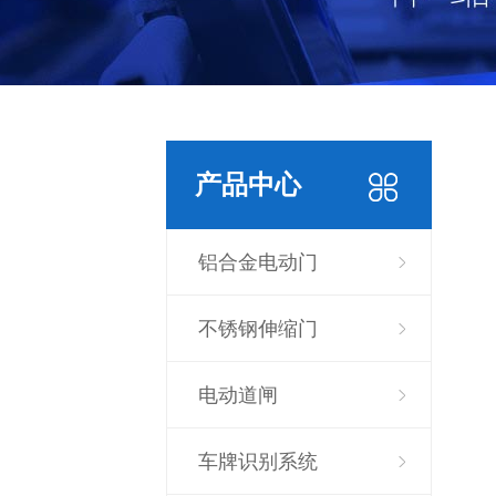
产品中心
铝合金电动门
不锈钢伸缩门
电动道闸
车牌识别系统