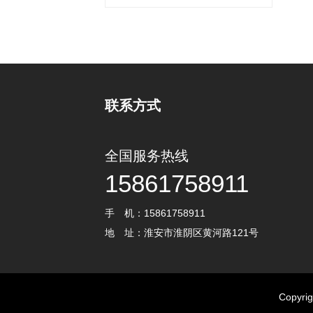
联系方式
全国服务热线
15861758911
手 机：15861758911
地 址：淮安市淮阴区黄河路121号
Copyr