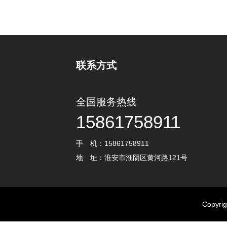
联系方式
全国服务热线
15861758911
手 机：15861758911
地 址：淮安市淮阴区黄河路121号
Copyr