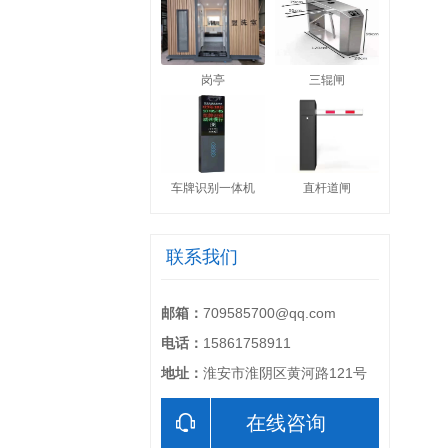
岗亭
三辊闸
车牌识别一体机
直杆道闸
联系我们
邮箱：
709585700@qq.com
电话：
15861758911
地址：
淮安市淮阴区黄河路121号
在线咨询