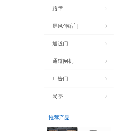
路障
屏风伸缩门
通道门
通道闸机
广告门
岗亭
推荐产品